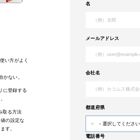
名
メールアドレス
けど、使い方がよく
会社名
まく動かない。
プリに登録する
す。
都道府県
を読み取る方法
と値の設定な
ります。
電話番号