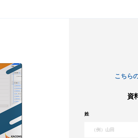
こちら
資
姓