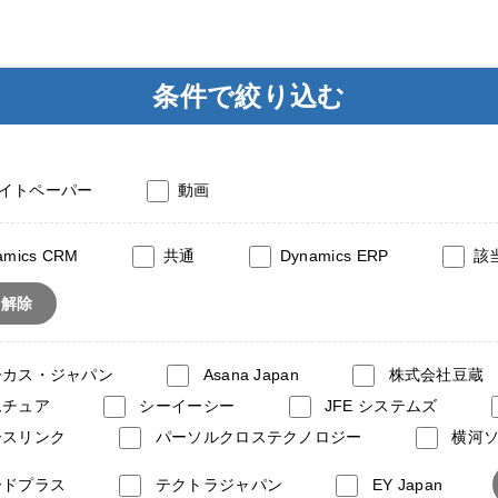
条件で絞り込む
イトペーパー
動画
amics CRM
共通
Dynamics ERP
該
て解除
ーカス・ジャパン
Asana Japan
株式会社豆蔵
ムチュア
シーイーシー
JFE システムズ
ースリンク
パーソルクロステクノロジー
横河
ードプラス
テクトラジャパン
EY Japan