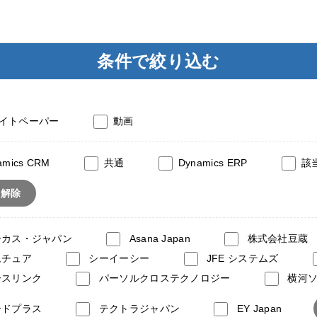
条件で絞り込む
イトペーパー
動画
amics CRM
共通
Dynamics ERP
該
て解除
ーカス・ジャパン
Asana Japan
株式会社豆蔵
ムチュア
シーイーシー
JFE システムズ
ースリンク
パーソルクロステクノロジー
横河
ードプラス
テクトラジャパン
EY Japan