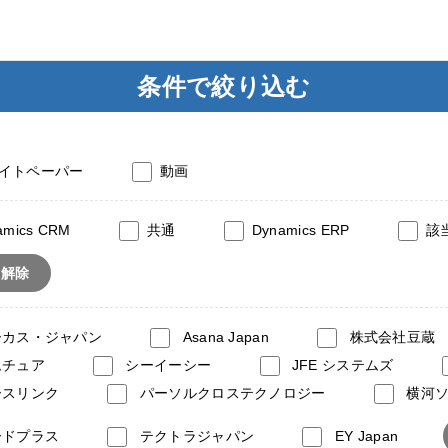
条件で絞り込む
イトペーパー
動画
amics CRM
共通
Dynamics ERP
該
て解除
ーカス・ジャパン
Asana Japan
株式会社豆蔵
ムチュア
シーイーシー
JFE システムズ
ースリンク
パーソルクロステクノロジー
横河
ードプラス
テクトラジャパン
EY Japan