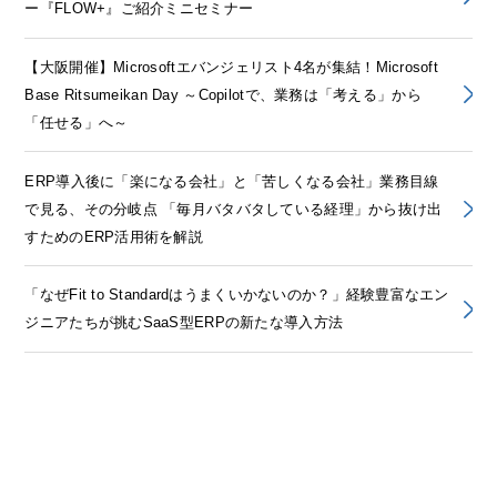
ー『FLOW+』ご紹介ミニセミナー
【大阪開催】Microsoftエバンジェリスト4名が集結！Microsoft
Base Ritsumeikan Day ～Copilotで、業務は「考える」から
「任せる」へ～
ERP導入後に「楽になる会社」と「苦しくなる会社」業務目線
で見る、その分岐点 「毎月バタバタしている経理」から抜け出
すためのERP活用術を解説
「なぜFit to Standardはうまくいかないのか？」経験豊富なエン
ジニアたちが挑むSaaS型ERPの新たな導入方法