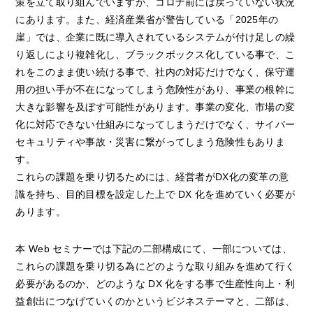
策を立て取り組んでいますが、コロナ前には戻っていない状況
にあります。また、経済産業省が警告している「2025年の
崖」では、企業に既に導入されているシステムが付け足しの繰
り返しにより複雑化し、ブラックボックス化している事で、こ
れをこのまま使い続ける事で、社内の対応だけでなく、保守運
用の担い手が不在になってしまう危険性があり、事業の根幹に
大きな影響を及ぼす可能性があります。事業の変化、市場の変
化に対応できない仕組みになってしまうだけでなく、サイバー
セキュリティや事故・災害に繋がってしまう危険性もありま
す。
これらの課題を乗り切るためには、経営者がDX化の変革の意
識を持ち、目的目標を設定した上で DX 化を進めていく必要が
あります。
本 Web セミナーでは下記の二部構成にて、一部については、
これらの課題を乗り切る為にどのような取り組みを進めて行く
必要があるのか、どのような DX 化をする事で生産性向上・利
益創出につなげていくのかというビジネステーマと、二部は、