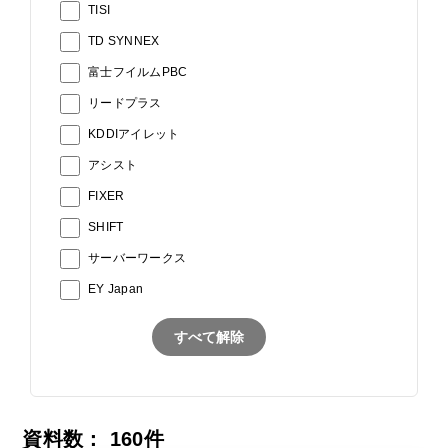
TISI
TD SYNNEX
富士フイルムPBC
リードプラス
KDDIアイレット
アシスト
FIXER
SHIFT
サーバーワークス
EY Japan
すべて解除
資料数：
160
件