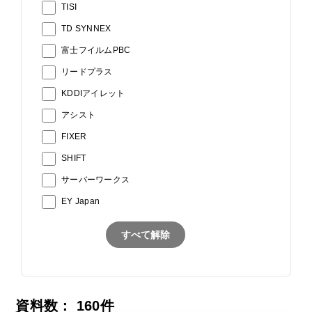
TISI
TD SYNNEX
富士フイルムPBC
リードプラス
KDDIアイレット
アシスト
FIXER
SHIFT
サーバーワークス
EY Japan
すべて解除
資料数：
160
件