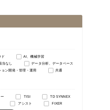
ウド
AI、機械学習
該当なし
データ分析、データベース
ション開発・管理・運用
共通
シー
TISI
TD SYNNEX
アシスト
FIXER