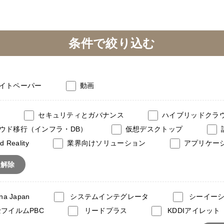
条件で絞り込む
イトペーパー
動画
セキュリティとガバナンス
ハイブリッドクラ
ウド移行（インフラ・DB）
仮想デスクトップ
d Reality
業界向けソリューション
アプリケー
て解除
na Japan
システムインテグレータ
シーイー
フイルムPBC
リードプラス
KDDIアイレット