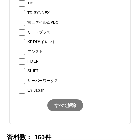
TISI
TD SYNNEX
富士フイルムPBC
リードプラス
KDDIアイレット
アシスト
FIXER
SHIFT
サーバーワークス
EY Japan
すべて解除
資料数：
160
件