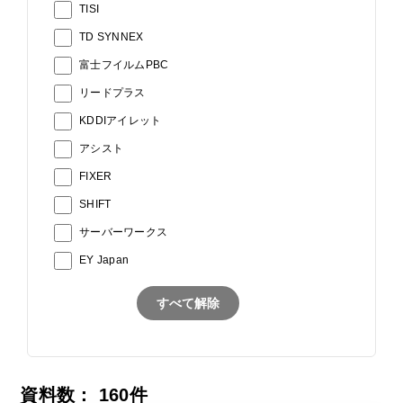
TISI
TD SYNNEX
富士フイルムPBC
リードプラス
KDDIアイレット
アシスト
FIXER
SHIFT
サーバーワークス
EY Japan
すべて解除
資料数：
160
件