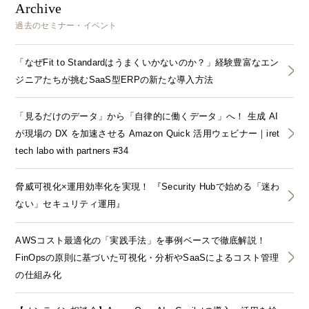
Archive
過去のセミナー・イベント
「なぜFit to Standardはうまくいかないのか？」経験豊富なエン
ジニアたちが挑むSaaS型ERPの新たな導入方法
「見るだけのデータ」から「自律的に働くデータ」へ！ 生成 AI
が現場の DX を加速させる Amazon Quick 活用ウェビナー｜iret
tech labo with partners #34
脅威可視化×運用効率化を実現！ 『Security Hubで始める「迷わ
ない」セキュリティ運用』
AWSコスト最適化の「実践手法」を事例ベースで徹底解説！
FinOpsの原則に基づいた可視化・分析やSaaSによるコスト管理
の仕組み化