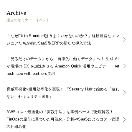
Archive
過去のセミナー・イベント
「なぜFit to Standardはうまくいかないのか？」経験豊富なエン
ジニアたちが挑むSaaS型ERPの新たな導入方法
「見るだけのデータ」から「自律的に働くデータ」へ！ 生成 AI
が現場の DX を加速させる Amazon Quick 活用ウェビナー｜iret
tech labo with partners #34
脅威可視化×運用効率化を実現！ 『Security Hubで始める「迷わ
ない」セキュリティ運用』
AWSコスト最適化の「実践手法」を事例ベースで徹底解説！
FinOpsの原則に基づいた可視化・分析やSaaSによるコスト管理
の仕組み化