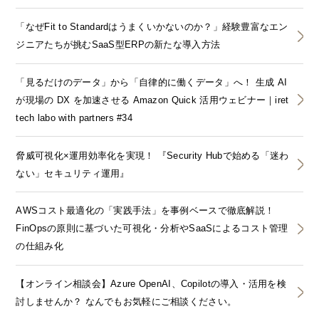
「なぜFit to Standardはうまくいかないのか？」経験豊富なエン
ジニアたちが挑むSaaS型ERPの新たな導入方法
「見るだけのデータ」から「自律的に働くデータ」へ！ 生成 AI
が現場の DX を加速させる Amazon Quick 活用ウェビナー｜iret
tech labo with partners #34
脅威可視化×運用効率化を実現！ 『Security Hubで始める「迷わ
ない」セキュリティ運用』
AWSコスト最適化の「実践手法」を事例ベースで徹底解説！
FinOpsの原則に基づいた可視化・分析やSaaSによるコスト管理
の仕組み化
【オンライン相談会】Azure OpenAI、Copilotの導入・活用を検
討しませんか？ なんでもお気軽にご相談ください。