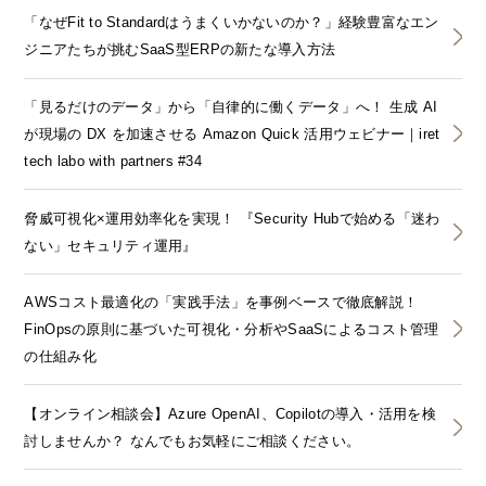
「なぜFit to Standardはうまくいかないのか？」経験豊富なエン
ジニアたちが挑むSaaS型ERPの新たな導入方法
「見るだけのデータ」から「自律的に働くデータ」へ！ 生成 AI
が現場の DX を加速させる Amazon Quick 活用ウェビナー｜iret
tech labo with partners #34
脅威可視化×運用効率化を実現！ 『Security Hubで始める「迷わ
ない」セキュリティ運用』
AWSコスト最適化の「実践手法」を事例ベースで徹底解説！
FinOpsの原則に基づいた可視化・分析やSaaSによるコスト管理
の仕組み化
【オンライン相談会】Azure OpenAI、Copilotの導入・活用を検
討しませんか？ なんでもお気軽にご相談ください。