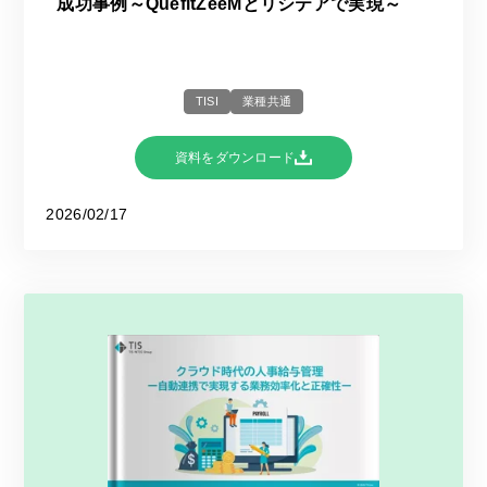
成功事例～QuefitZeeMとリシテアで実現～
TISI
業種共通
資料をダウンロード
2026/02/17