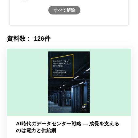
すべて解除
資料数：
126
件
AI時代のデータセンター戦略 ― 成長を支える
のは電力と供給網