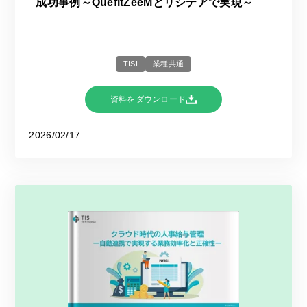
成功事例～QuefitZeeMとリシテアで実現～
TISI
業種共通
資料をダウンロード
2026/02/17