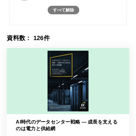
すべて解除
資料数：
126
件
AI時代のデータセンター戦略 ― 成長を支える
のは電力と供給網