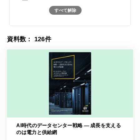
すべて解除
資料数：
126
件
AI時代のデータセンター戦略 ― 成長を支える
のは電力と供給網