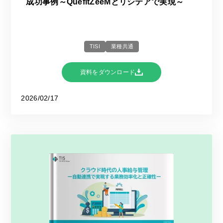
成功事例～QuefitZeeMとリシテアで実現～
TISI
業種共通
資料をダウンロード
2026/02/17