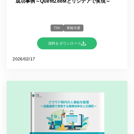
成功事例～QuefitZeeMとリシテアで実現～
TISI
業種共通
資料をダウンロード
2026/02/17