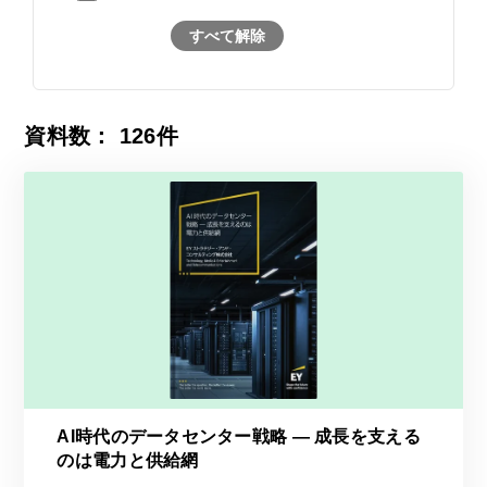
すべて解除
資料数：
126
件
AI時代のデータセンター戦略 ― 成長を支える
のは電力と供給網