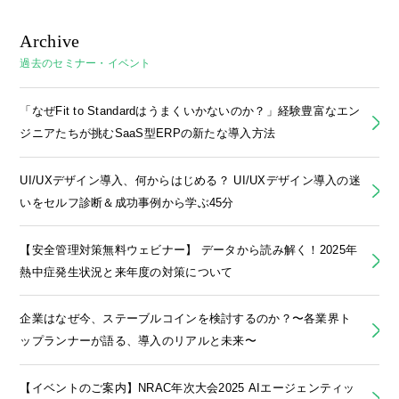
Archive
過去のセミナー・イベント
「なぜFit to Standardはうまくいかないのか？」経験豊富なエン
ジニアたちが挑むSaaS型ERPの新たな導入方法
UI/UXデザイン導入、何からはじめる？ UI/UXデザイン導入の迷
いをセルフ診断＆成功事例から学ぶ45分
【安全管理対策無料ウェビナー】 データから読み解く！2025年
熱中症発生状況と来年度の対策について
企業はなぜ今、ステーブルコインを検討するのか？〜各業界ト
ップランナーが語る、導入のリアルと未来〜
【イベントのご案内】NRAC年次大会2025 AIエージェンティッ