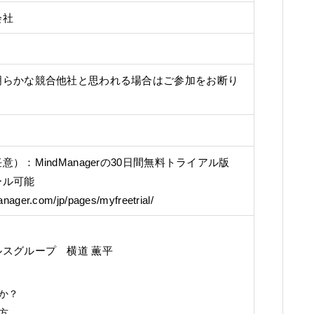
会社
明らかな競合他社と思われる場合はご参加をお断り
）：MindManagerの30日間無料トライアル版
ール可能
nager.com/jp/pages/myfreetrial/
スグループ 横道 薫平
か？
方