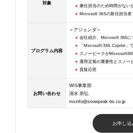
対象
兼任担当のため時間がないが、
Microsoft 365の新
＜アジェンダ＞
会社紹介、Microsoft 365
「Microsoft 365 Copi
プログラム内容
スノーピークがMicrosoft
運用定着の重要性とスノー
質疑応答
WIS事業部
お問い合わせ
清水 崇弘
msinfo@snowpeak-bs.co.jp
お申し込