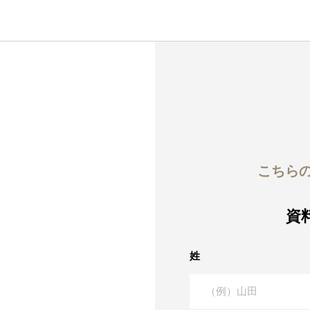
こちら
資
姓