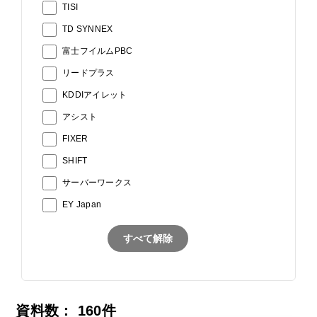
TISI
TD SYNNEX
富士フイルムPBC
リードプラス
KDDIアイレット
アシスト
FIXER
SHIFT
サーバーワークス
EY Japan
すべて解除
資料数：
160
件