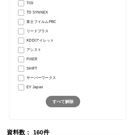
TISI
TD SYNNEX
富士フイルムPBC
リードプラス
KDDIアイレット
アシスト
FIXER
SHIFT
サーバーワークス
EY Japan
すべて解除
資料数：
160
件