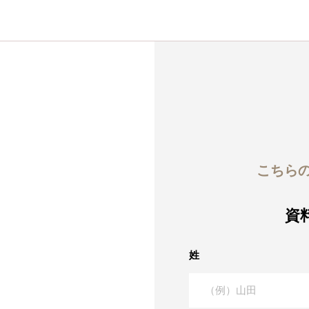
こちら
資
姓