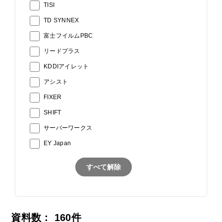
TISI
TD SYNNEX
富士フイルムPBC
リードプラス
KDDIアイレット
アシスト
FIXER
SHIFT
サーバーワークス
EY Japan
すべて解除
資料数：
160
件