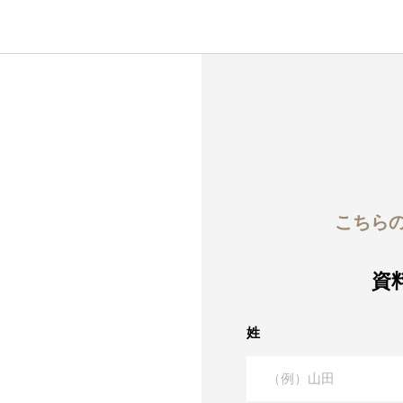
こちら
資
姓