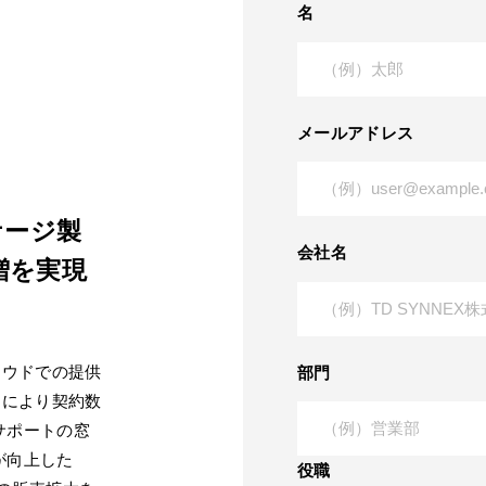
名
メールアドレス
ッケージ製
会社名
増を実現
ラウドでの提供
部門
とにより契約数
 サポートの窓
櫃が向上した
役職