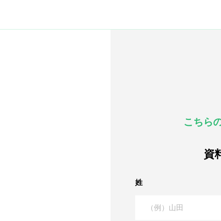
こちら
資
姓