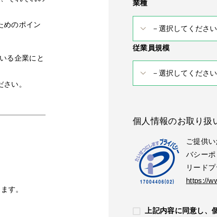
業種
ためのポイン
従業員規模
ている企業にと
ださい。
個人情報のお取り扱
ご提供い
バシーポ
リードプ
https://w
きます。
上記内容に同意し、