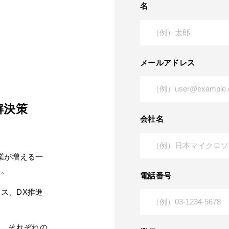
名
メールアドレス
解決策
会社名
業が増える一
ん。
電話番号
ス、DX推進
し、それぞれの