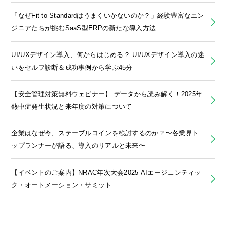
「なぜFit to Standardはうまくいかないのか？」経験豊富なエン
ジニアたちが挑むSaaS型ERPの新たな導入方法
UI/UXデザイン導入、何からはじめる？ UI/UXデザイン導入の迷
いをセルフ診断＆成功事例から学ぶ45分
【安全管理対策無料ウェビナー】 データから読み解く！2025年
熱中症発生状況と来年度の対策について
企業はなぜ今、ステーブルコインを検討するのか？〜各業界ト
ップランナーが語る、導入のリアルと未来〜
【イベントのご案内】NRAC年次大会2025 AIエージェンティッ
ク・オートメーション・サミット