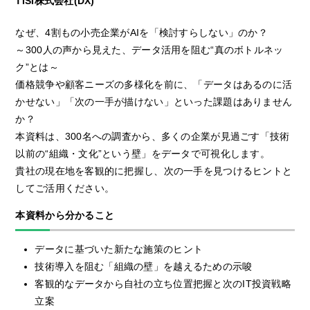
TISI株式会社(DX)
なぜ、4割もの小売企業がAIを「検討すらしない」のか？
～300人の声から見えた、データ活用を阻む“真のボトルネッ
ク”とは～
価格競争や顧客ニーズの多様化を前に、「データはあるのに活
かせない」「次の一手が描けない」といった課題はありません
か？
本資料は、300名への調査から、多くの企業が見過ごす「技術
以前の“組織・文化”という壁」をデータで可視化します。
貴社の現在地を客観的に把握し、次の一手を見つけるヒントと
してご活用ください。
本資料から分かること
データに基づいた新たな施策のヒント
技術導入を阻む「組織の壁」を越えるための示唆
客観的なデータから自社の立ち位置把握と次のIT投資戦略
立案