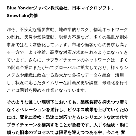
Blue Yonderジャパン株式会社、日本マイクロソフト、
Snowflake共催
昨今、不安定な需要変動、地政学的リスク、物流ネットワーク
の乱れ、天災や気候変動、労働力不足など、多くの混乱が例外
事象ではなく常態化しています。市場や顧客からの要求も高ま
る一方で、より複雑、高度な対応が求められるようになってき
ています。さらに、サプライチェーンのネットワークは、多く
の関連企業にまたがってグローバルに拡大しており、様々なシ
ステムや組織に散在する膨大かつ多様なデータを統合・活用
し、状況に応じたタイムリーな計画変更や調整、最適化を行う
ことは困難を極める作業となっています。
そのような厳しい環境下においても、業務負荷を抑えつつ滞り
なくオペレーションを遂行し、ビジネス成果を上げていくため
には、変化に柔軟・迅速に対応できるレジリエントな次世代サ
プライチェーンを構築することが急務です。人手や経験・勘に
頼った旧来のプロセスでは限界を迎えつつある中、今こそ 変