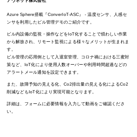
アヴネット株式会社
Azure Sphere搭載『ConverIoT-ASC』 - 温度センサ、人感セ
ンサを利用したビル管理デモのご紹介です。
ビル内設備の監視・操作などをIoT化することで煩わしい作業
から解放され、リモート監視による様々なメリットが生まれま
す。
ビル管理の応用例として入退室管理、コロナ禍における三蜜対
策など、IoT化により使用人数オーバーや利用時間超過などの
アラートメール通知を設定できます。
また、故障予知の見える化、Co2排出量の見える化によるCo2
削減などもIoT化により実現可能となります。
詳細は、フォームに必要情報を入力して動画をご確認くださ
い。