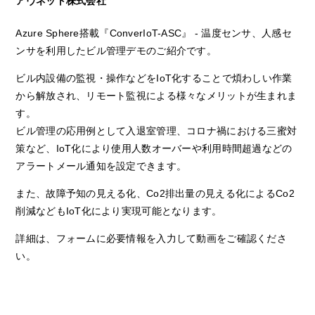
アヴネット株式会社
Azure Sphere搭載『ConverIoT-ASC』 - 温度センサ、人感セ
ンサを利用したビル管理デモのご紹介です。
ビル内設備の監視・操作などをIoT化することで煩わしい作業
から解放され、リモート監視による様々なメリットが生まれま
す。
ビル管理の応用例として入退室管理、コロナ禍における三蜜対
策など、IoT化により使用人数オーバーや利用時間超過などの
アラートメール通知を設定できます。
また、故障予知の見える化、Co2排出量の見える化によるCo2
削減などもIoT化により実現可能となります。
詳細は、フォームに必要情報を入力して動画をご確認くださ
い。