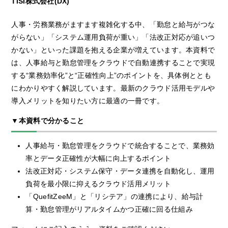
TISI株式会社(DX)
人事・労務業務がますます複雑化する中、「勤怠と給与がつな
がらない」「システム運用負荷が重い」「法改正対応が追いつ
かない」といった課題を抱える企業が増えています。本資料で
は、人事給与と勤怠管理をクラウドで自動連携することで実現
する“業務効率化”と“正確性向上”のポイントを、具体例ととも
にわかりやすく解説しています。最新のクラウド活用モデルや
導入メリットを知りたい方に最適の一冊です。
▼本資料で分かること
人事給与・勤怠管理をクラウドで統合することで、業務効
率とデータ正確性が大幅に向上するポイント
法改正対応・システム保守・データ連携を自動化し、運用
負荷を最小限に抑えるクラウド活用メリット
「QuefitZeeM」と「リシテア」の連携により、給与計
算・勤怠管理がリアルタイムかつ正確に回る仕組み