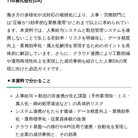
TISI株式会社(DX)
働き方の多様化や法対応の複雑化により、人事・労務部門に
は“正確かつ効率的な業務運用”がこれまで以上に求められてい
ます。本資料では、人事給与システムと勤怠管理システムを連
携しないことで生じる非効率・リスクを明確化し、データ精度
向上・業務効率化・属人化解消を実現するためのポイントを具
体的に解説しています。さらに、クラウド連携により工数削減
や運用再現性向上を実現した成功事例も紹介した人事DXの実
現に向けた必読ガイドです。
▼本資料で分かること
人事給与 × 勤怠の非連携が生む課題（手作業増加・ミス・
属人化・締め処理逼迫など）の具体的リスク
システム連携がもたらす価値：データ精度向上・業務効率
化・運用標準化・従業員体験の改善
クラウド基盤への移行やAPI活用で連携・自動化を実現し
た企業の成功事例と、その効果