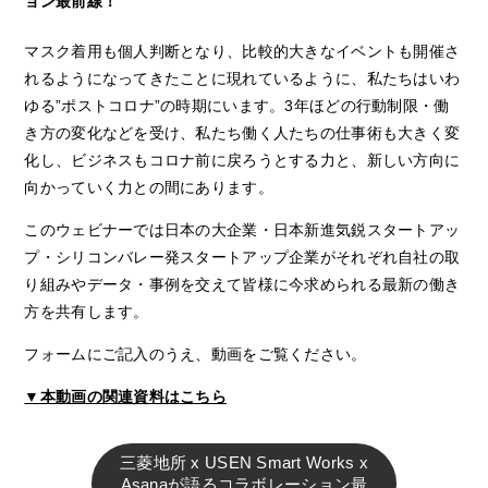
ョン最前線！
マスク着用も個人判断となり、比較的大きなイベントも開催さ
れるようになってきたことに現れているように、私たちはいわ
ゆる”ポストコロナ”の時期にいます。3年ほどの行動制限・働
き方の変化などを受け、私たち働く人たちの仕事術も大きく変
化し、ビジネスもコロナ前に戻ろうとする力と、新しい方向に
向かっていく力との間にあります。
このウェビナーでは日本の大企業・日本新進気鋭スタートアッ
プ・シリコンバレー発スタートアップ企業がそれぞれ自社の取
り組みやデータ・事例を交えて皆様に今求められる最新の働き
方を共有します。
フォームにご記入のうえ、動画をご覧ください。
▼本動画の関連資料はこちら
三菱地所 x USEN Smart Works x
Asanaが語るコラボレーション最