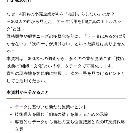
TISI株式会社
なぜ、4割もの小売企業がAIを「検討すらしない」のか？
～300人の声から見えた、データ活用を阻む“真のボトルネッ
ク”とは～
価格競争や顧客ニーズの多様化を前に、「データはあるのに活
かせない」「次の一手が描けない」といった課題はありません
か？
本資料は、300名への調査から、多くの企業が見過ごす「技術
以前の“組織・文化”という壁」をデータで可視化します。
貴社の現在地を客観的に把握し、次の一手を見つけるヒントと
してご活用ください。
本資料から分かること
データに基づいた新たな施策のヒント
技術導入を阻む「組織の壁」を越えるための示唆
客観的なデータから自社の立ち位置把握と次のIT投資戦略
立案