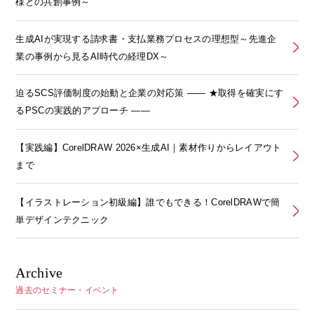
様との共創事例～
生成AIが実現する請求書・支払業務プロセスの理想型～先進企
業の事例から見るAI時代の経理DX～
迫るSCS評価制度の始動と企業の対応策 ―― ★取得を確実にす
るPSCの実践的アプローチ ――
【実践編】CorelDRAW 2026×生成AI｜素材作りからレイアウト
まで
【イラストレーション初級編】誰でもできる！CorelDRAWで簡
単デザインテクニック
Archive
過去のセミナー・イベント