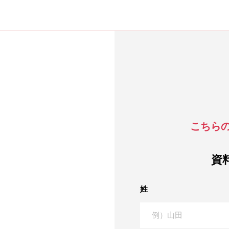
こちら
資
姓