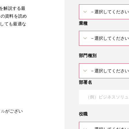
方を解説する最
この資料を読め
業種
としても最適な
部門種別
部署名
アル
がござい
役職