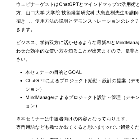
ウェビナーゲストはChatGPTとマインドマップの活用術
方、山口大学 大学院 技術経営研究科 大島直樹先生を講
招きし、使用方法の説明とデモンストレーションのレク
きます。
ビジネス、学術双方に活かせるような最新AIとMindMana
わせた効率的な使い方を知ることが出来ますので、是非
さい。
本セミナーの目的とGOAL
ChatGPTによるプロジェクト始動～設計の提案（デ
ション）
MindManagerによるプロジェクト設計～管理（デ
ョン）
※
本セミナー
は中級者向けの内容となっております。
専門用語なども幾つか出てくると思いますのでご留意く