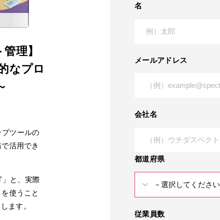
名
ト管理】
メールアドレス
率的なプロ
～
会社名
ップツールの
業務で活用でき
都道府県
T」と、実際
r」を使うこと
致します。
従業員数