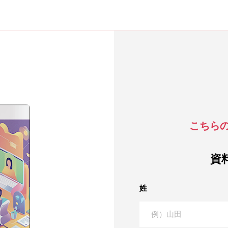
こちら
資
姓