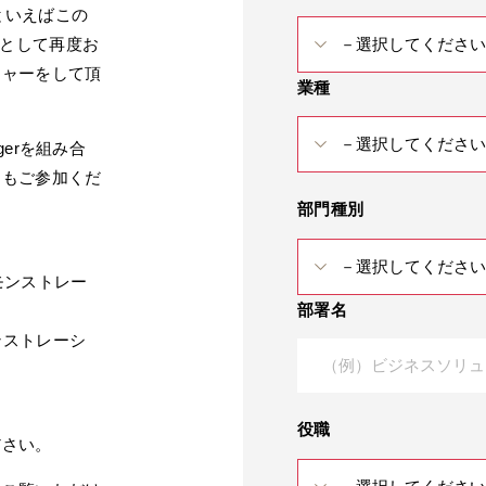
といえばこの
師として再度お
チャーをして頂
業種
gerを組み合
ともご参加くだ
部門種別
モンストレー
部署名
モンストレーシ
役職
ださい。