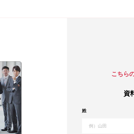
こちら
資
姓