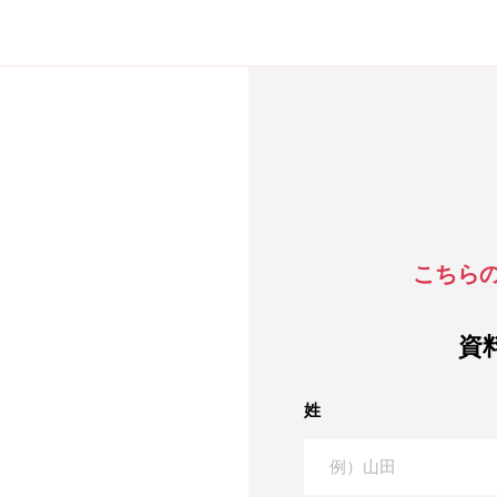
こちら
資
姓