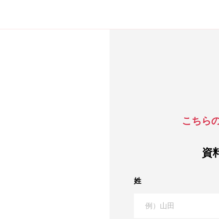
こちら
資
姓