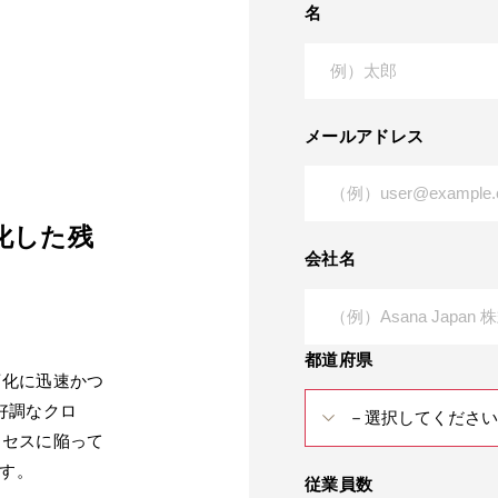
名
メールアドレス
態化した残
会社名
都道府県
変化に迅速かつ
好調なクロ
ロセスに陥って
ます。
従業員数