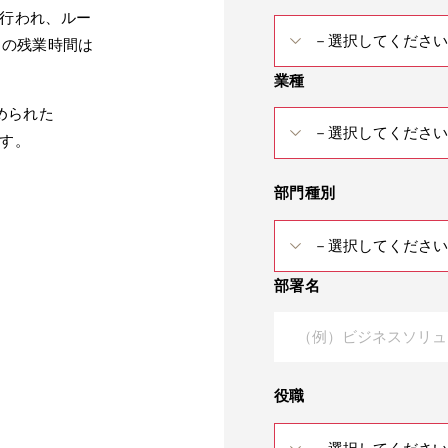
に行われ、ルー
月の残業時間は
業種
められた
ます。
部門種別
部署名
役職