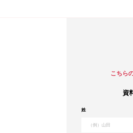
こちら
資
姓