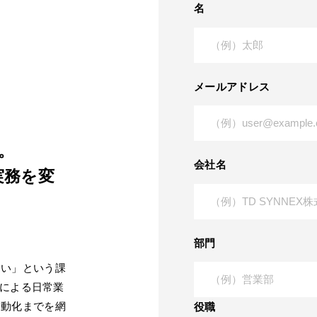
名
メールアドレス
。
会社名
で実務を変
部門
ない」という課
hatによる日常業
自動化までを網
役職