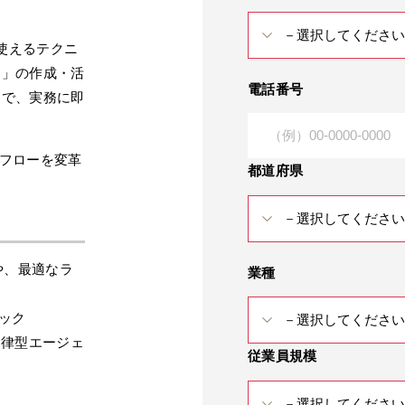
ら使えるテクニ
ト」の作成・活
電話番号
まで、実務に即
務フローを変革
都道府県
能差や、最適なラ
業種
ニック
自律型エージェ
従業員規模