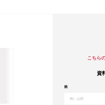
こちら
資
姓