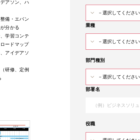
イデアソン、ハ
制整備・エバン
業種
方が分かる
計、学習コンテ
、ロードマップ
会、アイデアソ
部門種別
ジ（研修、定例
る
部署名
役職