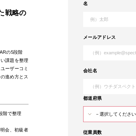
名
向けた戦略の
メールアドレス
DKARの5段階
すい課題を整理
、ユーザーコミ
会社名
での進め方とス
都道府県
段階で整理
説明会、初級者
従業員数