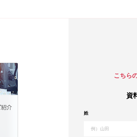
こちら
資
姓