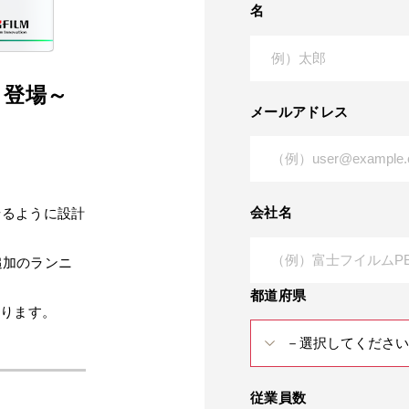
名
リ登場～
メールアドレス
会社名
せるように設計
、追加のランニ
都道府県
なります。
従業員数