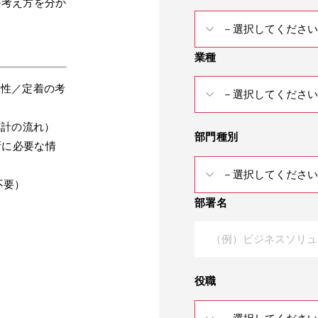
の考え方を分か
業種
時性／定着の考
集計の流れ）
部門種別
断に必要な情
不要）
部署名
役職