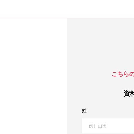
こちら
資
姓