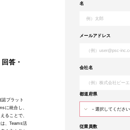
名
メールアドレス
・回答・
会社名
都道府県
安否確認プラット
msに統合し、
抑えることで、
、Teams活
従業員数