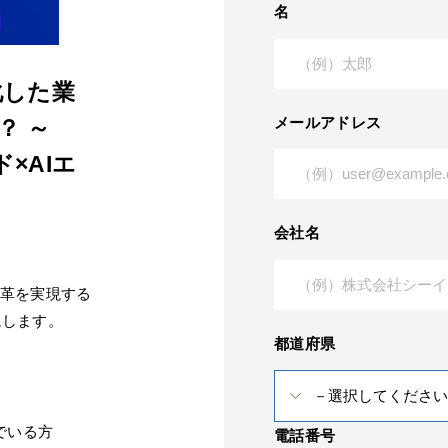
名
化した業
メールアドレス
？ ～
ド×AIエ
会社名
務改革を実現する
説します。
都道府県
でいる方
電話番号