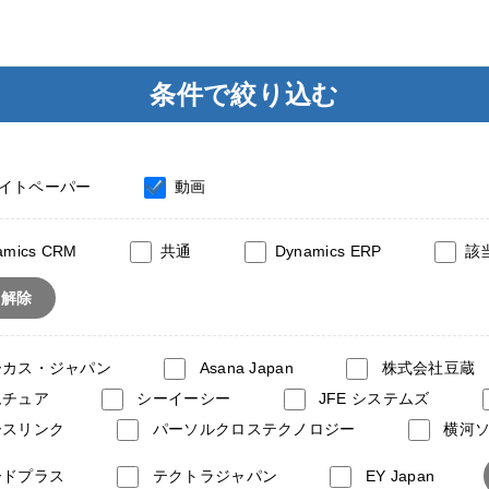
条件で絞り込む
イトペーパー
動画
amics CRM
共通
Dynamics ERP
該
て解除
ーカス・ジャパン
Asana Japan
株式会社豆蔵
ムチュア
シーイーシー
JFE システムズ
ースリンク
パーソルクロステクノロジー
横河
ードプラス
テクトラジャパン
EY Japan