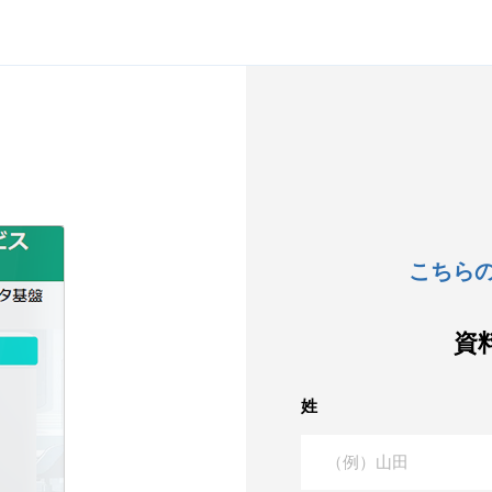
こちら
資
姓